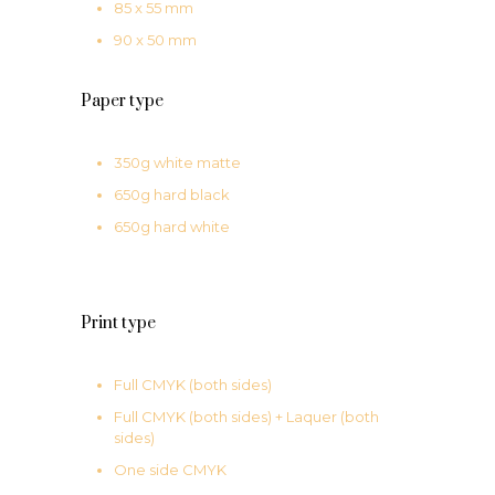
85 x 55 mm
90 x 50 mm
Paper type
350g white matte
650g hard black
650g hard white
Print type
Full CMYK (both sides)
Full CMYK (both sides) + Laquer (both
sides)
One side CMYK