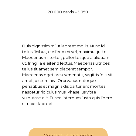
20 000 cards – $850
Duis dignissim mi ut laoreet mollis. Nunc id
tellus finibus, eleifend mi vel, maximus justo.
Maecenas mi tortor, pellentesque a aliquam
ut, fringilla eleifend lectus. Maecenas ultrices
tellus sit amet sem placerat tempor.
Maecenas eget arcu venenatis, sagittis felis sit
amet, dictum nisl. Orci varius natoque
penatibus et magnis dis parturient montes,
nascetur ridiculus mus. Phasellus vitae
vulputate elit. Fusce interdum justo quis libero
ultricies laoreet.
Contact us and order