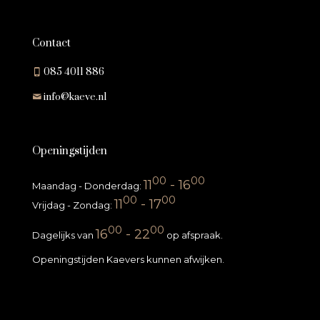
Contact
085 4011 886
info@kaeve.nl
Openingstijden
00
00
11
- 16
Maandag - Donderdag:
00
00
11
- 17
Vrijdag - Zondag:
00
00
16
- 22
Dagelijks van
op afspraak.
Openingstijden Kaevers kunnen afwijken.