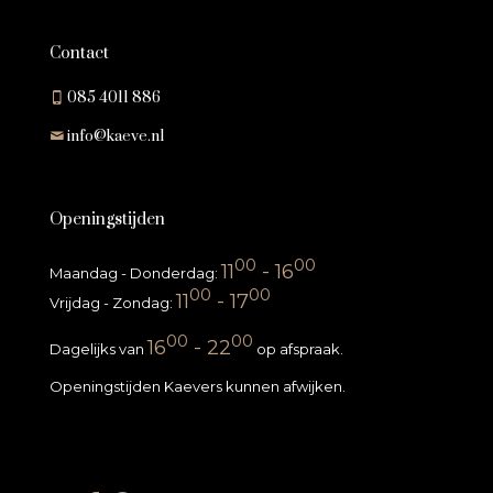
Contact
085 4011 886
info@kaeve.nl
Openingstijden
00
00
11
- 16
Maandag - Donderdag:
00
00
11
- 17
Vrijdag - Zondag:
00
00
16
- 22
Dagelijks van
op afspraak.
Openingstijden Kaevers kunnen afwijken.