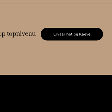
op topniveau
Ervaar het bij Kaeve