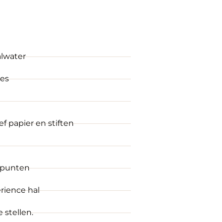
alwater
jes
ef papier en stiften
mpunten
rience hal
 stellen.