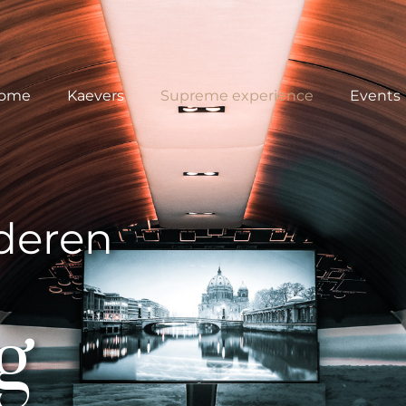
ome
Kaevers
Supreme experience
Events
deren
g