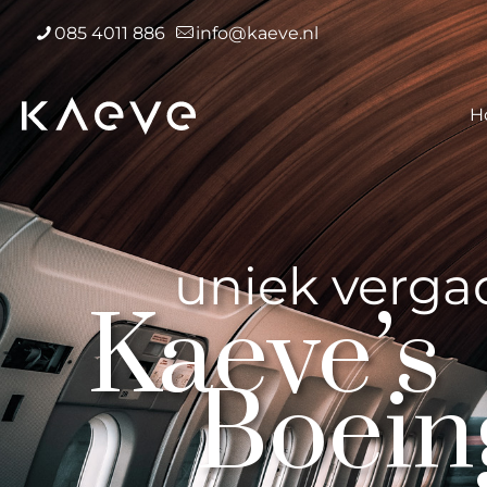
085 4011 886
info@kaeve.nl
H
uniek verga
Kaeve’s
Boein