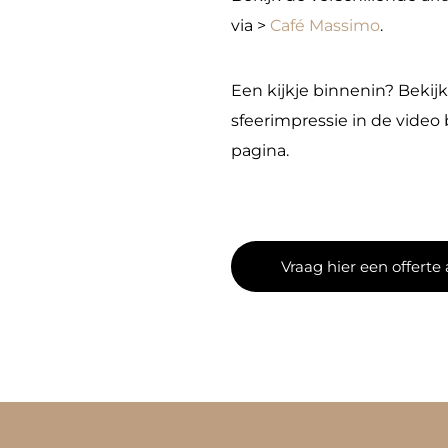
via >
Café Massimo
.
Een kijkje binnenin? Bekij
sfeerimpressie in de vide
pagina.
Vraag hier een offerte