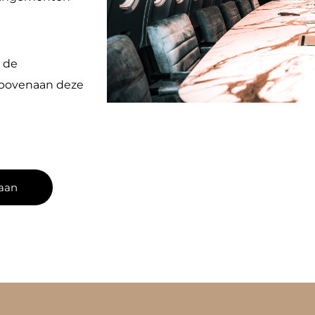
k de
o bovenaan deze
 aan