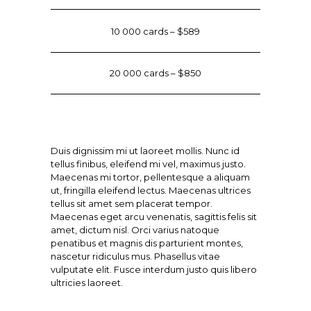
10 000 cards – $589
20 000 cards – $850
Duis dignissim mi ut laoreet mollis. Nunc id
tellus finibus, eleifend mi vel, maximus justo.
Maecenas mi tortor, pellentesque a aliquam
ut, fringilla eleifend lectus. Maecenas ultrices
tellus sit amet sem placerat tempor.
Maecenas eget arcu venenatis, sagittis felis sit
amet, dictum nisl. Orci varius natoque
penatibus et magnis dis parturient montes,
nascetur ridiculus mus. Phasellus vitae
vulputate elit. Fusce interdum justo quis libero
ultricies laoreet.