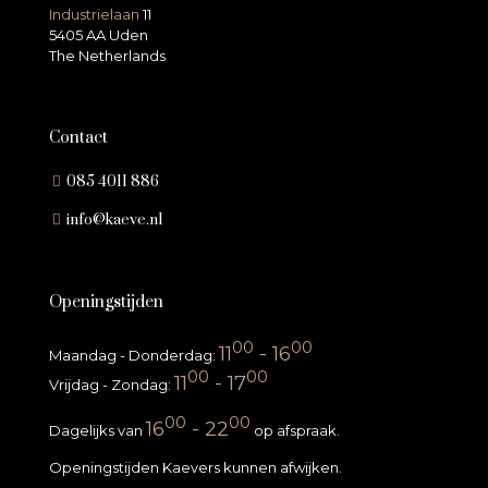
Industrielaan
11
5405 AA Uden
The Netherlands
Contact
085 4011 886
info@kaeve.nl
Openingstijden
00
00
11
- 16
Maandag - Donderdag:
00
00
11
- 17
Vrijdag - Zondag:
00
00
16
- 22
Dagelijks van
op afspraak.
Openingstijden Kaevers kunnen afwijken.