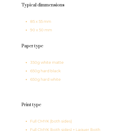
Typical dimmensions
85 x 55 mm
90 x 50 mm
Paper type
350g white matte
650g hard black
650g hard white
Print type
Full CMYK (both sides)
Full CMYK (both sides) + Laquer (both